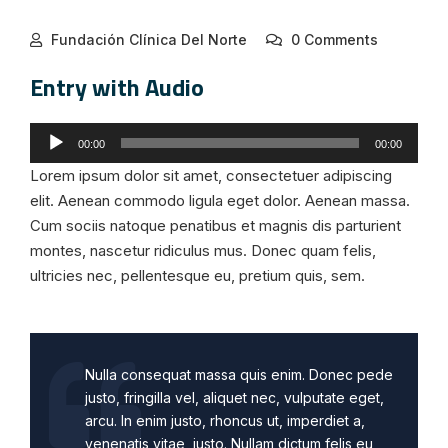
Fundación Clínica Del Norte
0 Comments
Entry with Audio
Reproductor
00:00
00:00
de
Lorem ipsum dolor sit amet, consectetuer adipiscing
audio
elit. Aenean commodo ligula eget dolor. Aenean massa.
Cum sociis natoque penatibus et magnis dis parturient
montes, nascetur ridiculus mus. Donec quam felis,
ultricies nec, pellentesque eu, pretium quis, sem.
Nulla consequat massa quis enim. Donec pede
justo, fringilla vel, aliquet nec, vulputate eget,
arcu. In enim justo, rhoncus ut, imperdiet a,
venenatis vitae, justo. Nullam dictum felis eu