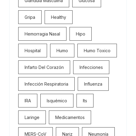
Glandula Masculina
Glucosa
Gripa
Healthy
Hemorragia Nasal
Hipo
Hospital
Humo
Humo Toxico
Infarto Del Corazón
Infecciones
Infección Respiratoria
Influenza
IRA
Isquémico
Its
Laringe
Medicamentos
MERS-CoV
Nariz
Neumonía