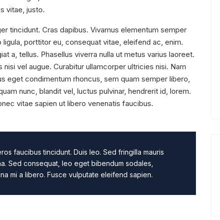
s vitae, justo.
eger tincidunt. Cras dapibus. Vivamus elementum semper
 ligula, porttitor eu, consequat vitae, eleifend ac, enim.
at a, tellus.
Phasellus viverra nulla ut metus varius laoreet.
 nisi vel augue. Curabitur ullamcorper ultricies nisi. Nam
lus eget condimentum rhoncus, sem quam semper libero,
m nunc, blandit vel, luctus pulvinar, hendrerit id, lorem.
ec vitae sapien ut libero venenatis faucibus.
ros faucibus tincidunt. Duis leo. Sed fringilla mauris
gna. Sed consequat, leo eget bibendum sodales,
na mi a libero. Fusce vulputate eleifend sapien.