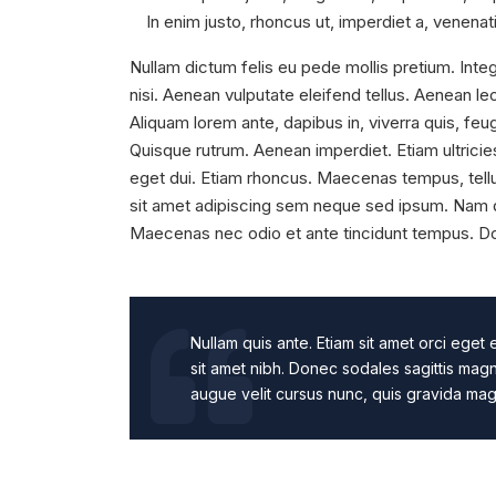
In enim justo, rhoncus ut, imperdiet a, venenati
Nullam dictum felis eu pede mollis pretium. Int
nisi. Aenean vulputate eleifend tellus. Aenean leo
Aliquam lorem ante, dapibus in, viverra quis, feugi
Quisque rutrum. Aenean imperdiet. Etiam ultricies
eget dui. Etiam rhoncus. Maecenas tempus, tel
sit amet adipiscing sem neque sed ipsum. Nam qua
Maecenas nec odio et ante tincidunt tempus. Don
Nullam quis ante. Etiam sit amet orci eget e
sit amet nibh. Donec sodales sagittis ma
augue velit cursus nunc, quis gravida mag