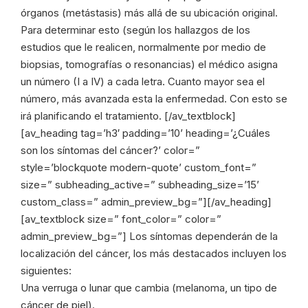
órganos (metástasis) más allá de su ubicación original.
Para determinar esto (según los hallazgos de los
estudios que le realicen, normalmente por medio de
biopsias, tomografías o resonancias) el médico asigna
un número (I a IV) a cada letra. Cuanto mayor sea el
número, más avanzada esta la enfermedad. Con esto se
irá planificando el tratamiento. [/av_textblock]
[av_heading tag=’h3′ padding=’10’ heading=’¿Cuáles
son los síntomas del cáncer?’ color=”
style=’blockquote modern-quote’ custom_font=”
size=” subheading_active=” subheading_size=’15’
custom_class=” admin_preview_bg=”][/av_heading]
[av_textblock size=” font_color=” color=”
admin_preview_bg=”] Los síntomas dependerán de la
localización del cáncer, los más destacados incluyen los
siguientes:
Una verruga o lunar que cambia (melanoma, un tipo de
cáncer de piel).