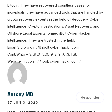
bitcoin. They have recovered countless cases for
individuals, they have advanced tools that are handled by
crypto recovery experts in the field of Recovery. Cyber
Intelligence, Crypto Investigations, Asset Recovery, and
Offshore Legal Experts formed iBolt Cyber Hacker
Intelligence. They are trusted in the field.
Email: S u p p o r t @ ibolt cyber hack . com
Cont/Whtp + 3. .9 .3. .5..0. .9. 2. 9. .0 .3. 1 .8.
Website: h t t p s : / / ibolt cyber hack . com /
Antony MD
Responder
27 JUNIO, 2020