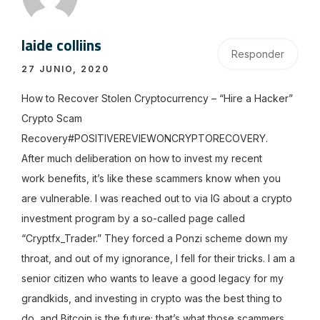
laide colliins
Responder
27 JUNIO, 2020
How to Recover Stolen Cryptocurrency – “Hire a Hacker”
Crypto Scam
Recovery#POSITIVEREVIEWONCRYPTORECOVERY.
After much deliberation on how to invest my recent
work benefits, it’s like these scammers know when you
are vulnerable. I was reached out to via IG about a crypto
investment program by a so-called page called
“Cryptfx_Trader.” They forced a Ponzi scheme down my
throat, and out of my ignorance, I fell for their tricks. I am a
senior citizen who wants to leave a good legacy for my
grandkids, and investing in crypto was the best thing to
do, and Bitcoin is the future; that’s what those scammers