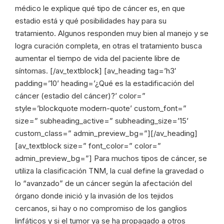
médico le explique qué tipo de cáncer es, en que
estadio está y qué posibilidades hay para su
tratamiento. Algunos responden muy bien al manejo y se
logra curación completa, en otras el tratamiento busca
aumentar el tiempo de vida del paciente libre de
síntomas. [/av_textblock] [av_heading tag=’h3′
padding=’10’ heading=’¿Qué es la estadificación del
cáncer (estadio del cáncer)?’ color=”
style=’blockquote modern-quote’ custom_font=”
size=” subheading_active=” subheading_size=’15’
custom_class=” admin_preview_bg=”][/av_heading]
[av_textblock size=” font_color=” color=”
admin_preview_bg=”] Para muchos tipos de cáncer, se
utiliza la clasificación TNM, la cual define la gravedad o
lo “avanzado” de un cáncer según la afectación del
órgano donde inició y la invasión de los tejidos
cercanos, si hay o no compromiso de los ganglios
linfáticos y si el tumor ya se ha propagado a otros