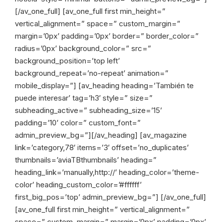
[/av_one_full] [av_one_full first min_height=”
vertical_alignment=” space=” custom_margin=”
margin=’0px’ padding=’0px’ border=” border_color=”
radius=’0px’ background_color=” src=”
background_position=’top left’
background_repeat=’no-repeat’ animation=”
mobile_display=”] [av_heading heading=’También te
puede interesar’ tag=’h3′ style=” size=”
subheading_active=” subheading_size=’15’
padding=’10’ color=” custom_font=”
admin_preview_bg=”][/av_heading] [av_magazine
link=’category,78′ items=’3′ offset=’no_duplicates’
thumbnails=’aviaTBthumbnails’ heading=”
heading_link=’manually,http://’ heading_color=’theme-
color’ heading_custom_color=’#ffffff’
first_big_pos=’top’ admin_preview_bg=”] [/av_one_full]
[av_one_full first min_height=” vertical_alignment=”
space=” custom_margin=” margin=’0px’ padding=’0px’