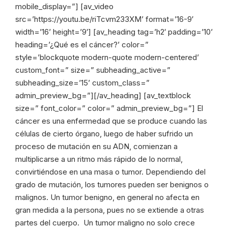
mobile_display=”] [av_video
src=’https://youtu.be/riTcvm233XM’ format=’16-9′
width=’16’ height=’9′] [av_heading tag=’h2′ padding=’10’
heading=’¿Qué es el cáncer?’ color=”
style=’blockquote modern-quote modern-centered’
custom_font=” size=” subheading_active=”
subheading_size=’15’ custom_class=”
admin_preview_bg=”][/av_heading] [av_textblock
size=” font_color=” color=” admin_preview_bg=”] El
cáncer es una enfermedad que se produce cuando las
células de cierto órgano, luego de haber sufrido un
proceso de mutación en su ADN, comienzan a
multiplicarse a un ritmo más rápido de lo normal,
convirtiéndose en una masa o tumor. Dependiendo del
grado de mutación, los tumores pueden ser benignos o
malignos. Un tumor benigno, en general no afecta en
gran medida a la persona, pues no se extiende a otras
partes del cuerpo. Un tumor maligno no solo crece