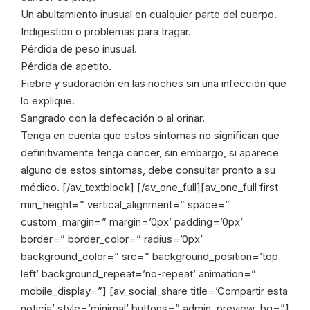
Un abultamiento inusual en cualquier parte del cuerpo.
Indigestión o problemas para tragar.
Pérdida de peso inusual.
Pérdida de apetito.
Fiebre y sudoración en las noches sin una infección que
lo explique.
Sangrado con la defecación o al orinar.
Tenga en cuenta que estos síntomas no significan que
definitivamente tenga cáncer, sin embargo, si aparece
alguno de estos síntomas, debe consultar pronto a su
médico. [/av_textblock] [/av_one_full][av_one_full first
min_height=” vertical_alignment=” space=”
custom_margin=” margin=’0px’ padding=’0px’
border=” border_color=” radius=’0px’
background_color=” src=” background_position=’top
left’ background_repeat=’no-repeat’ animation=”
mobile_display=”] [av_social_share title=’Compartir esta
noticia’ style=’minimal’ buttons=” admin_preview_bg=”]